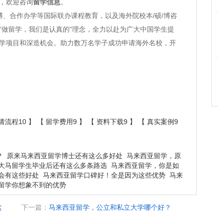
，欢迎咨询
留学信息
。
、合作办学等国际联办课程教育，以及海外院校本/硕/博咨
"做留学，我们是认真的"理念，全力以赴为广大中国学生提
学项目和深造机会。助力数万名学子成功申请海外名校，开
请流程10
】 【
留学费用9
】 【
资料下载9
】 【
真实案例9
？
原来马来西亚留学博士还有这么多好处
马来西亚留学，原
大马留学生毕业后还有这么多条路选
马来西亚留学，你是如
会有这些好处
马来西亚留学口碑好！全是因为这些优势
马来
留学你想象不到的优势
这
下一篇：
马来西亚留学，公立和私立大学哪个好？