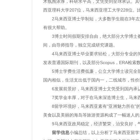
术氛围浓厚，科研水平高，文凭受到全球承认。其中
西亚理科大学207位，马来西亚理工大学228位
2马来西亚博士学制短，大多数学生能在3年左
有很大帮助。
3博士时间假期安排自由，绝大部分大学博士都
间，由导师指导，独立完成研究课题。
4马来西亚博士毕业要求轻松，大部分专业的博
发表普通国际期刊，以及部分Scopus，ERA检
5博士学费生活费低廉，公立大学博士读完全部学
国内相似，生活支出低于国内一，二线城市，性价
6发展前景好，马来西亚博士文凭受到国内承认
7奖学金丰厚，对于在马来深造博士生，马来西
8留学环境好，马来西亚素有"亚洲魅力所在"的
美食以及美丽的海岛等旅游资源构成了一幅迷人的
9马来西亚政局稳定，经济繁荣，治安良好，气
留学信息
小编总结，以上分析了马来西亚留学