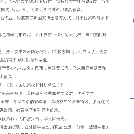
，马来亚大学QS排名87位，博特拉大学排名202位，马来
。比国内武汉大学、同济大学的排名都要高很多。
右毕业，沿袭英联邦国家博士培养方式，对于提高科研水平
是纯研究形课程，并不要求上课和每天到校，自由支配时
士并不要求发表国际A类，B类检索期刊，公立大学只需要
索数据库期刊就可以顺利毕业。
费在4w-5w多人民币，生活费低廉，马来西亚生活费和
比很高。
，可以回国进高校和科研单位工作。
亚高校提供丰富的研究经费和奖学金对于优秀学生。
美誉，举世闻名的双峰塔、高楼林立的商业街区、多元化的
风景画。教育水平名列亚洲前茅。
候温和，无自然灾害，华人比例高。
博士的优势，在外留学自己的安全*重要，分享一些留学相关