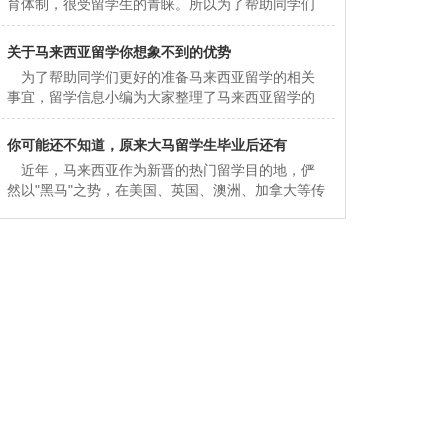
育体制，很受留学生的青睐。所以为了帮助同学们
更好的准备马来西亚留学的相关事宜，留学信息小
编为大家总结了马来西亚留学
关于马来西亚留学你想象不到的优势
为了帮助同学们更好的准备马来西亚留学的相关
事宜，留学信息小编为大家整理了马来西亚留学的
优势分析，希望对同学们有所帮助噢。 环境优
势 马来西亚气候宜人，温
你可能还不知道，原来大马留学生毕业后还有
近年，马来西亚作为新晋的热门留学目的地，俨
然以"黑马"之势，在美国、英国、澳洲、加拿大等传
统留学大国中杀出重围。但你可能还不知道，其实
马