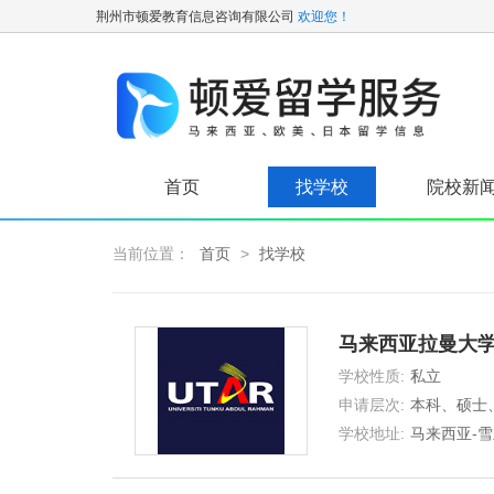
荆州市顿爱教育信息咨询有限公司
欢迎您！
首页
找学校
院校新
当前位置：
首页
>
找学校
马来西亚拉曼大
学校性质:
私立
UNIVERSITY
申请层次:
本科、硕士
士
学校地址:
马来西亚-雪