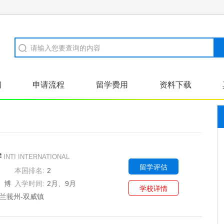
闻
申请流程
留学费用
资料下载
学
INTI INTERNATIONAL
留学评估
本国排名:
2
、博
入学时间:
2月、9月
学校详情
兰莪州-双威镇