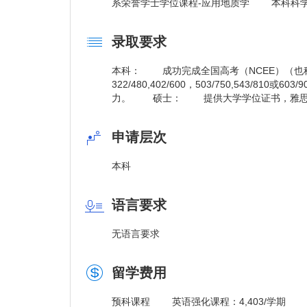
马来西亚其中一所规模*大的私立高等学府
系荣誉学士学位课程-应用地质学 本科科学
宿舍。是*先获得马来西亚教育部国家学术鉴定
有广泛的科系，其中包括3+0学士课程、学
录取要求
学术排行榜上名列前茅。集团总公司农艺资源有
年全国私立学院*佳园艺奖。荣获马来西亚贸易
本科： 成功完成全国高考（NCEE）（也称
提供卓越的教育服务，吸引了全球30多个国
322/480,402/600，503/750,543/
力。 硕士： 提供大学学位证书，雅思6
民币60000至70000元（包括学费、住宿
之一。国际学生与马来西亚本地学生的学费相
的英语强化课程。学生可在本学院修完英国(OXFORD
申请层次
TROBE UNIVERSITY)的本科课程，
学士学位（学生必须符合有关国家的留学政策
本科
语言要求
无语言要求
留学费用
预科课程 英语强化课程：4,403/学期 大学