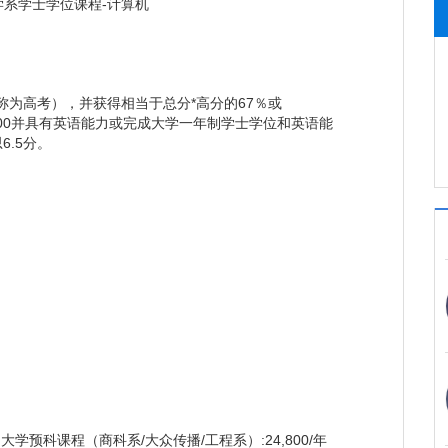
。拥有大学水平的校园，齐全先进的设备，并提供校园
系学士学位课程-计算机
局(LAN)审核并批准开办各类课程的少数学院之一。拥
分转移课程、专科课程及大学预科课程。国外的联办大学在
限公司是吉隆坡股票交易所主板上市公司。荣获2002
工业促进局2003年度教育输出卓越奖。汝来国际学院因
为高考），并获得相当于总分*高分的67％或
家的国际学生来本学院学习而荣获此项殊荣。每年只需人
810或603/900并具有英语能力或完成大学一年制学士学位和英语能
.5分。
费及生活费）只是第三国（澳州、英国、新西兰）费用的三分
同。无需经济担保。如无雅思或托福成绩，可修读本院
 BROOKES UNIVERSITY)或澳大利亚(LA
也可由马来西亚申请转第三国完成澳大利亚、英国或新西兰本科
）。父母可来探望孩子。
预科课程（商科系/大众传播/工程系）:24,800/年