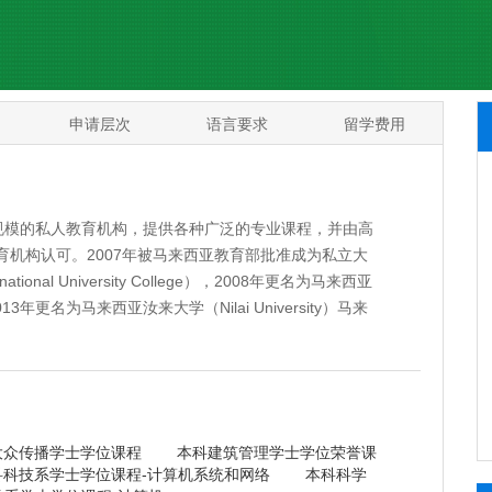
申请层次
语言要求
留学费用
大规模的私人教育机构，提供各种广泛的专业课程，并由高
机构认可。2007年被马来西亚教育部批准成为私立大
onal University College），2008年更名为马来西亚
），2013年更名为马来西亚汝来大学（Nilai University）马来
良大学机构(SETARA 2017)。
占地105英亩，并曾获得*佳大学景观奖的汝来大学校园
您带来身心灵富足的感受。校园位于汝来布特拉优越的
中心仅35分钟车程以及距离吉隆坡国际机场约20分钟
众传播学士学位课程 本科建筑管理学士学位荣誉课
科技系学士学位课程-计算机系统和网络 本科科学