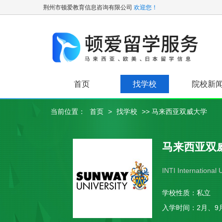
荆州市顿爱教育信息咨询有限公司
欢迎您！
首页
找学校
院校新
当前位置：
首页
>
找学校
>> 马来西亚双威大学
马来西亚双
INTI International 
学校性质：
私立
入学时间：
2月、9