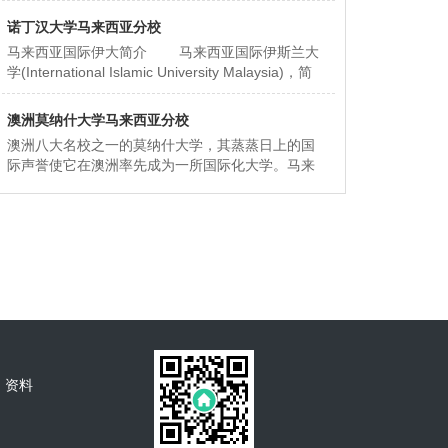
诺丁汉大学马来西亚分校
马来西亚国际伊大简介 马来西亚国际伊斯兰大
学(International Islamic University Malaysia)，简
称IIUM，由马来西亚
澳洲莫纳什大学马来西亚分校
澳洲八大名校之一的莫纳什大学，其蒸蒸日上的国
际声誉使它在澳洲率先成为一所国际化大学。马来
西亚MONASH大学是澳洲莫纳什（才）大学的第七
所分校。在澳洲维多利亚州
大学马来西亚分
马来西亚国际伊斯兰大学
马来西亚
校
资料