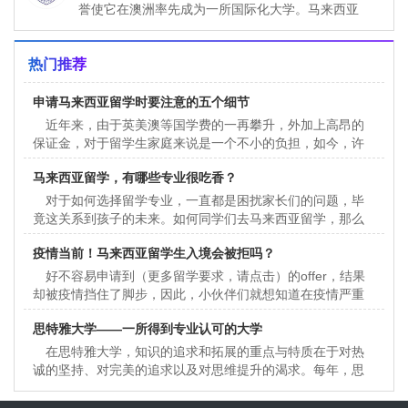
誉使它在澳洲率先成为一所国际化大学。马来西亚
MONASH大学是澳洲莫纳什（才）大学的第七所分
校。在澳洲维多利亚州
热门推荐
申请马来西亚留学时要注意的五个细节
近年来，由于英美澳等国学费的一再攀升，外加上高昂的
保证金，对于留学生家庭来说是一个不小的负担，如今，许
多人把目光投向了马来西亚，在马来读本科或者硕士学士学
马来西亚留学，有哪些专业很吃香？
位
对于如何选择留学专业，一直都是困扰家长们的问题，毕
竟这关系到孩子的未来。如何同学们去马来西亚留学，那么
哪些专业*受欢迎呢？留学信息小编认为下面这些同学们可以
疫情当前！马来西亚留学生入境会被拒吗？
好不容易申请到（更多留学要求，请点击）的offer，结果
却被疫情挡住了脚步，因此，小伙伴们就想知道在疫情严重
的当下，马来西亚当局会对入境有着怎样的防控措施。
思特雅大学——一所得到专业认可的大学
在思特雅大学，知识的追求和拓展的重点与特质在于对热
诚的坚持、对完美的追求以及对思维提升的渴求。每年，思
特雅大学都广开大门予逾千学生，致力与业界建立合作关
系，