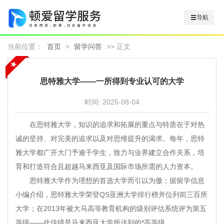
导航
当前位置：
首页
>
留学问答
>> 正文
思特雅大学——一所得到专业认可的大学
时间:
2025-08-04
在思特雅大学，知识的追求和拓展的重点与特质在于对热
诚的坚持、对完美的追求以及对思维提升的渴求。每年，思特
雅大学都广开大门予逾千学生，致力与业界建立合作关系，培
育和打造符合且超越马来西亚及国际市场所需的人力资本。
思特雅大学作为理想的首选大学而引以为傲；据留学信息
小编介绍，思特雅大学荣登QS亚洲大学排行榜并位列前三百所
大学；在2013年被大马高等教育机构的级别评估系统评为第五
等级——此佳绩是马来西亚大学所达到的*高等级。