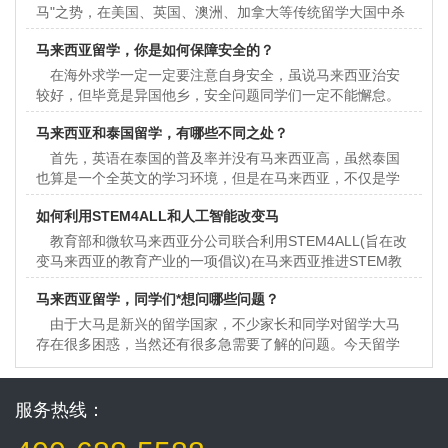
马"之势，在美国、英国、澳洲、加拿大等传统留学大国中杀
出重围。而且马来西亚留学生也可以
马来西亚留学，你是如何保障安全的？
在海外求学一定一定要注意自身安全，虽说马来西亚治安
较好，但毕竟是异国他乡，安全问题同学们一定不能懈怠。
今天留学信息小编告诉大家这12条安全常识要谨记。 1
马来西亚和泰国留学，有哪些不同之处？
首先，英语在泰国的普及率并没有马来西亚高，虽然泰国
也算是一个全英文的学习环境，但是在马来西亚，不仅是学
习，还有生活中都是英语环境，对英语口语的锻炼是非常好
如何利用STEM4ALL和人工智能改变马
的
教育部和微软马来西亚分公司联合利用STEM4ALL(旨在改
变马来西亚的教育产业的一项倡议)在马来西亚推进STEM教
育。以下是留学信息小编整理的详细内容。
马来西亚留学，同学们*想问哪些问题？
由于大马是新兴的留学国家，不少家长和同学对留学大马
存在很多困惑，当然还有很多急需要了解的问题。今天留学
信息小编总结了其中*常见的10条，同学们记得了解下哟！
服务热线：